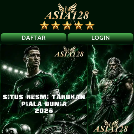
DAFTAR
LOGIN